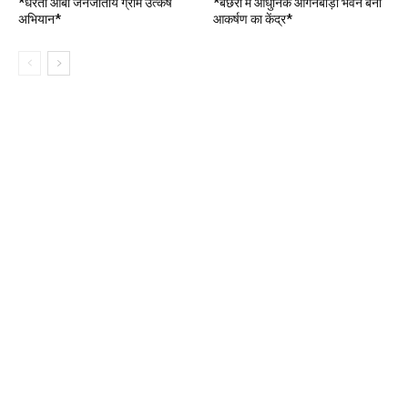
*धरती आबा जनजातीय ग्राम उत्कर्ष
*बछेरा में आधुनिक आंगनबाड़ी भवन बना
अभियान*
आकर्षण का केंद्र*