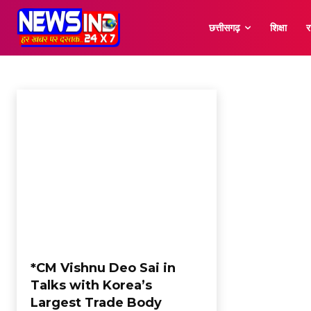
छत्तीसगढ़
शिक्षा
र
KOREA
Astrology
Bilaspur
Chhattisgarh
Korba
New Delhi
Raipur
अंत
Home
Korea
*CM Vishnu Deo Sai in
Talks with Korea’s
Largest Trade Body