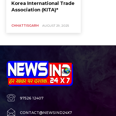
Korea International Trade
Association (KITA)*
CHHATTISGARH
AUGUST 29, 2025
97526 12407
CONTACT@NEWSIND24X7