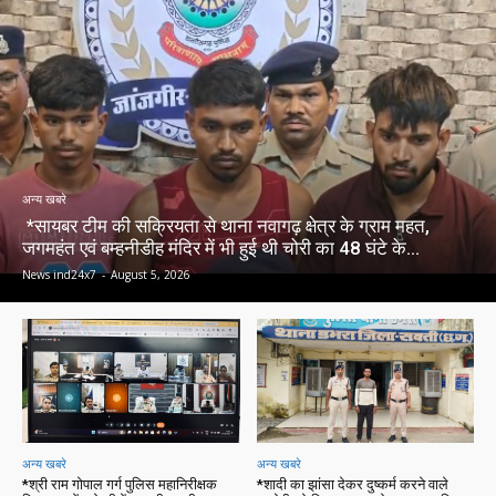
अन्य खबरे
*सायबर टीम की सक्रियता से थाना नवागढ़ क्षेत्र के ग्राम महत,
जगमहंत एवं बम्हनीडीह मंदिर में भी हुई थी चोरी का 48 घंटे के...
News ind24x7
-
August 5, 2026
अन्य खबरे
अन्य खबरे
*श्री राम गोपाल गर्ग पुलिस महानिरीक्षक
*शादी का झांसा देकर दुष्कर्म करने वाले