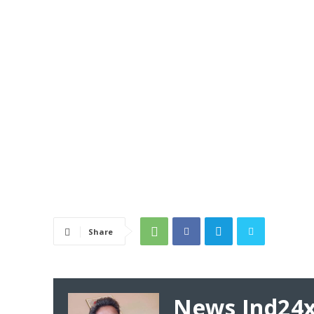
Share
News Ind24