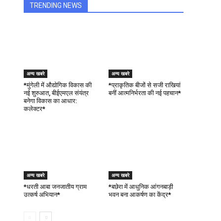
TRENDING NEWS
अन्य खबरे
अन्य खबरे
*मुंगेली में औद्योगिक विकास की
*प्राकृतिक बीजों से सजी राखियां
नई शुरुआत, बीईएमएल संयंत्र
बनीं आत्मनिर्भरता की नई पहचान*
बनेगा विकास का आधार:
कलेक्टर*
अन्य खबरे
अन्य खबरे
*धरती आबा जनजातीय ग्राम
*बछेरा में आधुनिक आंगनबाड़ी
उत्कर्ष अभियान*
भवन बना आकर्षण का केंद्र*