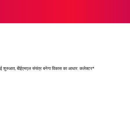
राजनीति
खेल
अपराध
लाइफस्टाइल
अन्य खबरे
MORE
ी नई शुरुआत, बीईएमएल संयंत्र बनेगा विकास का आधार: कलेक्टर*