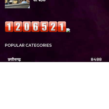
की बैठक*
POPULAR CATEGORIES
छत्तीसगढ़
8488
अन्य खबरे
7858
ताजातरीन
7830
मुंगेली
1853
क्राईम
1605
बिलासपुर
1427