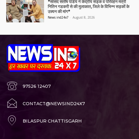
*सांसद संतोष पांडेय ने केंद्रीय सड़क व परिवहन मंत्री
नितिन गडकरी से की मुलाकात, जिले के विभिन्न सड़कों के
उन्न्यन की मांग*
News ind24x7
-
August 8, 2026
97526 12407
CONTACT@NEWSIND24X7
BILASPUR CHATTISGARH