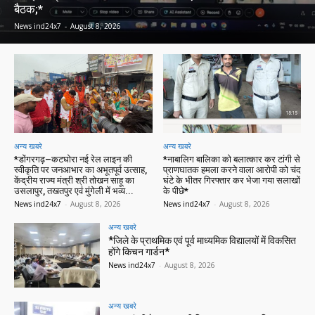
बैठक;*
News ind24x7
-
August 8, 2026
अन्य खबरे
अन्य खबरे
*डोंगरगढ़–कटघोरा नई रेल लाइन की
*नाबालिग बालिका को बलात्कार कर टांगी से
स्वीकृति पर जनआभार का अभूतपूर्व उत्साह,
प्राणघातक हमला करने वाला आरोपी को चंद
केंद्रीय राज्य मंत्री श्री तोखन साहू का
घंटे के भीतर गिरफ्तार कर भेजा गया सलाखों
उसलापुर, तखतपुर एवं मुंगेली में भव्य...
के पीछे*
News ind24x7
-
August 8, 2026
News ind24x7
-
August 8, 2026
अन्य खबरे
*जिले के प्राथमिक एवं पूर्व माध्यमिक विद्यालयों में विकसित
होंगे किचन गार्डन*
News ind24x7
-
August 8, 2026
अन्य खबरे