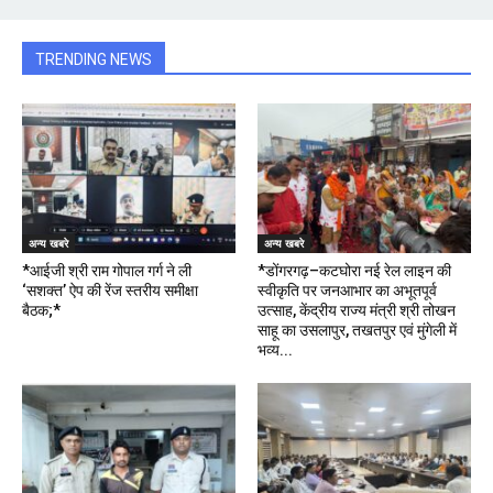
TRENDING NEWS
अन्य खबरे
अन्य खबरे
*आईजी श्री राम गोपाल गर्ग ने ली
*डोंगरगढ़–कटघोरा नई रेल लाइन की
‘सशक्त’ ऐप की रेंज स्तरीय समीक्षा
स्वीकृति पर जनआभार का अभूतपूर्व
बैठक;*
उत्साह, केंद्रीय राज्य मंत्री श्री तोखन
साहू का उसलापुर, तखतपुर एवं मुंगेली में
भव्य...