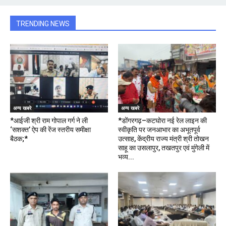
TRENDING NEWS
अन्य खबरे
अन्य खबरे
*आईजी श्री राम गोपाल गर्ग ने ली
*डोंगरगढ़–कटघोरा नई रेल लाइन की
‘सशक्त’ ऐप की रेंज स्तरीय समीक्षा
स्वीकृति पर जनआभार का अभूतपूर्व
बैठक;*
उत्साह, केंद्रीय राज्य मंत्री श्री तोखन
साहू का उसलापुर, तखतपुर एवं मुंगेली में
भव्य...