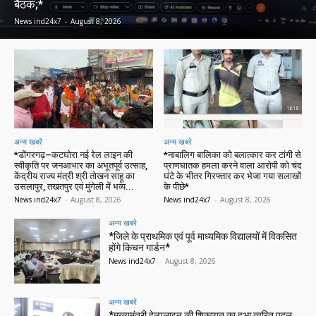
बैठक;*
News ind24x7
-
August 8, 2026
अन्य खबरे
अन्य खबरे
*डोंगरगढ़–कटघोरा नई रेल लाइन की
*नाबालिग बालिका को बलात्कार कर टांगी से
स्वीकृति पर जनआभार का अभूतपूर्व उत्साह,
प्राणघातक हमला करने वाला आरोपी को चंद
केंद्रीय राज्य मंत्री श्री तोखन साहू का
घंटे के भीतर गिरफ्तार कर भेजा गया सलाखों
उसलापुर, तखतपुर एवं मुंगेली में भव्य...
के पीछे*
News ind24x7
-
August 8, 2026
News ind24x7
-
August 8, 2026
अन्य खबरे
*जिले के प्राथमिक एवं पूर्व माध्यमिक विद्यालयों में विकसित
होंगे किचन गार्डन*
News ind24x7
-
August 8, 2026
अन्य खबरे
*मुख्यमंत्री हेल्पलाइन की शिकायत का हुआ त्वरित पहल