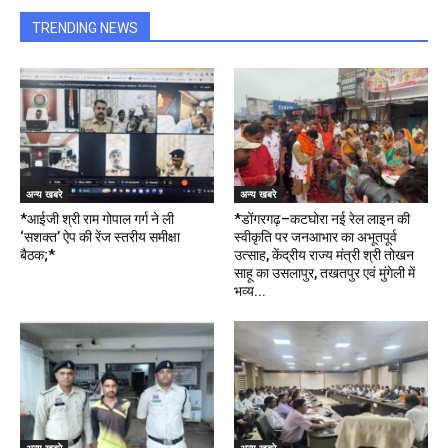
TRENDING NEWS
अन्य खबरे
अन्य खबरे
*आईजी श्री राम गोपाल गर्ग ने ली
*डोंगरगढ़–कटघोरा नई रेल लाइन की
‘सशक्त’ ऐप की रेंज स्तरीय समीक्षा
स्वीकृति पर जनआभार का अभूतपूर्व
बैठक;*
उत्साह, केंद्रीय राज्य मंत्री श्री तोखन
साहू का उसलापुर, तखतपुर एवं मुंगेली में
भव्य...