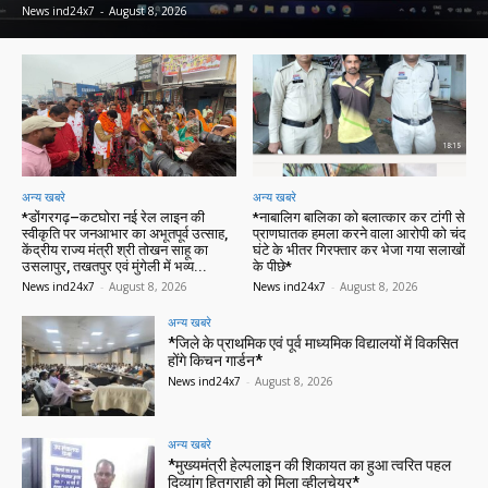
News ind24x7
-
August 8, 2026
अन्य खबरे
अन्य खबरे
*डोंगरगढ़–कटघोरा नई रेल लाइन की
*नाबालिग बालिका को बलात्कार कर टांगी से
स्वीकृति पर जनआभार का अभूतपूर्व उत्साह,
प्राणघातक हमला करने वाला आरोपी को चंद
केंद्रीय राज्य मंत्री श्री तोखन साहू का
घंटे के भीतर गिरफ्तार कर भेजा गया सलाखों
उसलापुर, तखतपुर एवं मुंगेली में भव्य...
के पीछे*
News ind24x7
-
August 8, 2026
News ind24x7
-
August 8, 2026
अन्य खबरे
*जिले के प्राथमिक एवं पूर्व माध्यमिक विद्यालयों में विकसित
होंगे किचन गार्डन*
News ind24x7
-
August 8, 2026
अन्य खबरे
*मुख्यमंत्री हेल्पलाइन की शिकायत का हुआ त्वरित पहल
दिव्यांग हितग्राही को मिला व्हीलचेयर*