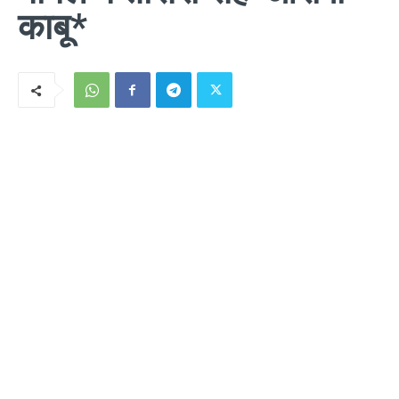
काबू*