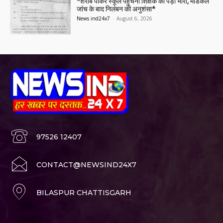
*शराब पीकर स्कूल पहुंचना शिक्षक को पड़ा भारी, मेडिकल
जांच के बाद निलंबन की अनुशंसा*
News ind24x7
-
August 6, 2026
97526 12407
CONTACT@NEWSIND24X7
BILASPUR CHATTISGARH