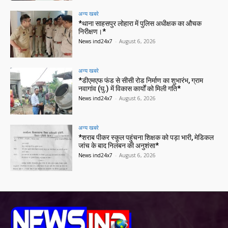
अन्य खबरे
*थाना साहसपुर लोहारा में पुलिस अधीक्षक का औचक
निरीक्षण।*
News ind24x7
-
August 6, 2026
अन्य खबरे
*डीएमएफ फंड से सीसी रोड निर्माण का शुभारंभ, ग्राम
नवागांव (घु.) में विकास कार्यों को मिली गति*
News ind24x7
-
August 6, 2026
अन्य खबरे
*शराब पीकर स्कूल पहुंचना शिक्षक को पड़ा भारी, मेडिकल
जांच के बाद निलंबन की अनुशंसा*
News ind24x7
-
August 6, 2026