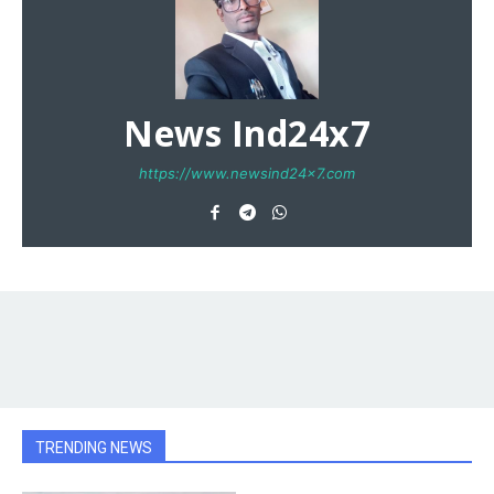
News Ind24x7
https://www.newsind24x7.com
TRENDING NEWS