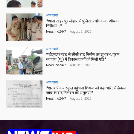
अन्य खबरे
*थाना साहसपुर लोहारा में पुलिस अधीक्षक का औचक
निरीक्षण।*
News ind24x7
-
August 6, 2026
अन्य खबरे
*डीएमएफ फंड से सीसी रोड निर्माण का शुभारंभ, ग्राम
नवागांव (घु.) में विकास कार्यों को मिली गति*
News ind24x7
-
August 6, 2026
अन्य खबरे
*शराब पीकर स्कूल पहुंचना शिक्षक को पड़ा भारी, मेडिकल
जांच के बाद निलंबन की अनुशंसा*
News ind24x7
-
August 6, 2026